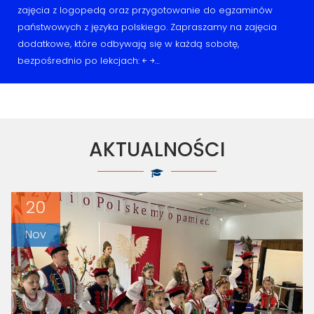
zajęcia z logopedą oraz przygotowanie do egzaminów
państwowych z języka polskiego. Zapraszamy na zajęcia
dodatkowe, które odbywają się w każdą sobotę,
bezpośrednio po lekcjach: ￩ ￫…
AKTUALNOŚCI
20
Nov