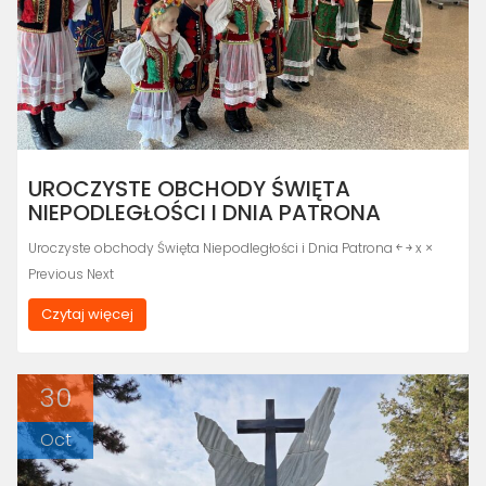
UROCZYSTE OBCHODY ŚWIĘTA
NIEPODLEGŁOŚCI I DNIA PATRONA
Uroczyste obchody Święta Niepodległości i Dnia Patrona ￩ ￫ x ×
Previous Next
Czytaj więcej
30
Oct