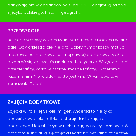
odbywają się w godzinach od 9 do 12.30 i obejmują zajęcia
z języka polskiego, historii i geografii…
PRZEDSZKOLE
Bal Karnawałowy W karnawale, w karnawale Dookoła wielkie
bale, Gdy orkiestra pięknie gra, Dobry humor każdy ma! Bal
maskowy, bal maskowy Jest naprawdę pomysłowy, Można
przebrać się za jeża, Krasnoludka lub rycerza. Wszędzie sami
przebierańcy, Zorro w czarnej masce tańczy, I Smerfetka
razem z nim, Nie wiadomo, kto jest kim… W karnawale, w
karnawale Dzieci…
ZAJĘCIA DODATKOWE
Zajęcia w Polskiej Szkole im. gen. Andersa to nie tylko
obowiązkowe lekcje. Szkoła oferuje także zajęcia
dodatkowe. Uczestniczyć w nich mogą wszyscy uczniowie. W
programie znajdują się zajęcia teatralno-wokalno-taneczne,