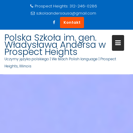
Prospect Heights: 312-246-0286
szkolaandersausa@gmail.com
Kontakt
Polska Szkoła im. gen.
Władysława Andersa w
Prospect Heights
Uczymy języka polskiego | We teach Polish language | Prospect
Heights, Illlinois
S
k
i
p
t
o
c
o