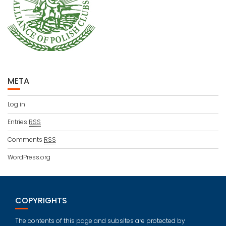
META
Log in
Entries
RSS
Comments
RSS
WordPress.org
COPYRIGHTS
The contents of this page and subsites are protected by