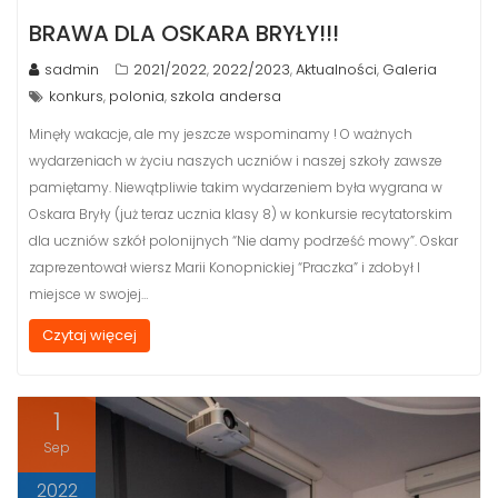
BRAWA DLA OSKARA BRYŁY!!!
sadmin
2021/2022
2022/2023
Aktualności
Galeria
,
,
,
konkurs
polonia
szkola andersa
,
,
Minęły wakacje, ale my jeszcze wspominamy ! O ważnych
wydarzeniach w życiu naszych uczniów i naszej szkoły zawsze
pamiętamy. Niewątpliwie takim wydarzeniem była wygrana w
Oskara Bryły (już teraz ucznia klasy 8) w konkursie recytatorskim
dla uczniów szkół polonijnych “Nie damy podrześć mowy”. Oskar
zaprezentował wiersz Marii Konopnickiej “Praczka” i zdobył I
miejsce w swojej…
Czytaj więcej
1
Sep
2022