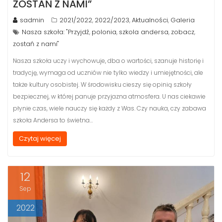
ZOSTAŃ Z NAMI”
sadmin
2021/2022
2022/2023
Aktualności
Galeria
,
,
,
Nasza szkoła: "Przyjdź
polonia
szkola andersa
zobacz
,
,
,
,
zostań z nami"
Nasza szkoła uczy i wychowuje, dba o wartości, szanuje historię i
tradycję, wymaga od uczniów nie tylko wiedzy i umiejętności, ale
także kultury osobistej. W środowisku cieszy się opinią szkoły
bezpiecznej, w której panuje przyjazna atmosfera. U nas ciekawie
płynie czas, wiele nauczy się każdy z Was. Czy nauka, czy zabawa
szkoła Andersa to świetna…
Czytaj więcej
12
Sep
2022