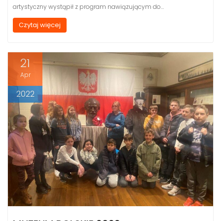
artystyczny wystąpił z program nawiązującym do…
Czytaj więcej
21
Apr
2022