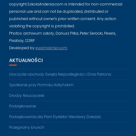
copyright.SzkolaAndersa.com is intended for non-commercial
personal use and can not be duplicated, distributed or
published without owner's prior written consent. Any action
violating the copyright is prohibited.
Photos: archiwum szkoły, Dariusz Piłka, Peter Serocki, Pexels,
Pixabay, 123RF
Developed by
ewamalcher.com
AKTUALNOŚCI
Uroczyste obchody Święta Niepodległości i Dnia Patrona
Spotkanie przy Pomniku Katyńskim
Drodzy Nauczyciele
Podziękowanie
Podziękowania dla Pani Dyrektor Wiesławy Dziedzic
Pożegnalny brunch