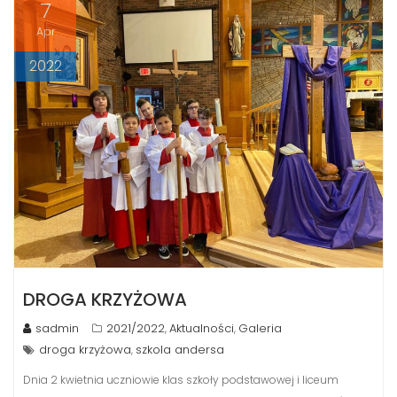
7
Apr
2022
DROGA KRZYŻOWA
sadmin
2021/2022
Aktualności
Galeria
,
,
droga krzyżowa
szkola andersa
,
Dnia 2 kwietnia uczniowie klas szkoły podstawowej i liceum