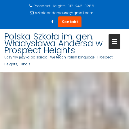
Prospect Heights: 312-246-0286
szkolaandersausa@gmail.com
Kontakt
S
Polska Szkoła im. gen.
k
Władysława Andersa w
i
Prospect Heights
p
Uczymy języka polskiego | We teach Polish language | Prospect
t
Heights, Illlinois
o
c
o
n
t
e
n
t