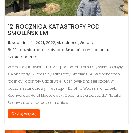
12. ROCZNICA KATASTROFY POD
SMOLEŃSKIEM
sadmin
2021/2022
Aktualności
Galeria
,
,
12. rocznica katastrofy pod Smoleńskiem
polonia
,
,
szkola andersa
W niedzielę 10 kwietnia 2022r. pod pomnikiem Katyńskim odbyły
się obchody 12. Rocznicy Katastrofy Smoleńskiej. W obchodach
rocznicy katastrofy udział wzięli uczniowie z naszej szkoły. W
poczcie sztandarowym wystąpili: Karolina Wodzińska, Izabela
Rachwalska, Rafał Modzelewski. Obecna była też ucz.kl.VI Natalia
Rachwalska oraz rodzice uczniów.
Czytaj więcej