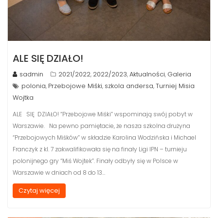
ALE SIĘ DZIAŁO!
sadmin
2021/2022
2022/2023
Aktualności
Galeria
,
,
,
polonia
Przebojowe Miśki
szkola andersa
Turniej Misia
,
,
,
Wojtka
ALE SIĘ DZIAŁO! “Przebojowe Miśki” wspominają swój pobyt w
Warszawie. Na pewno pamiętacie, że nasza szkolna drużyna
“Przebojowych Miśków” w składzie Karolina Wodzińska i Michael
Franczyk z kl. 7 zakwalifikowała się na finały Ligi IPN – turnieju
polonijnego gry “Miś Wojtek”. Finały odbyły się w Polsce w
Warszawie w dniach od 8 do 13…
Czytaj więcej