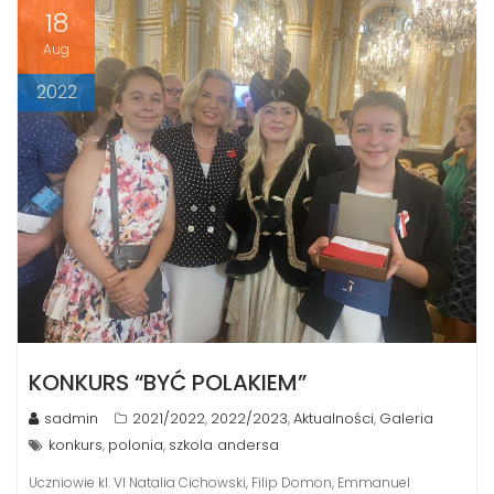
18
Aug
2022
KONKURS “BYĆ POLAKIEM”
sadmin
2021/2022
2022/2023
Aktualności
Galeria
,
,
,
konkurs
polonia
szkola andersa
,
,
Uczniowie kl. VI Natalia Cichowski, Filip Domon, Emmanuel