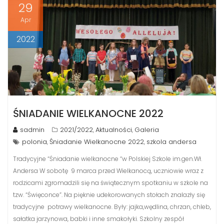
29
Apr
2022
ŚNIADANIE WIELKANOCNE 2022
sadmin
2021/2022
Aktualności
Galeria
,
,
polonia
Śniadanie Wielkanocne 2022
szkola andersa
,
,
Tradycyjne “Śniadanie wielkanocne “w Polskiej Szkole im.gen.Wł.
Andersa W sobotę 9 marca przed Wielkanocą, uczniowie wraz z
rodzicami zgromadzili się na świątecznym spotkaniu w szkole na
tzw. “Święconce”. Na pięknie udekorowanych stołach znalazły się
tradycyjne potrawy wielkanocne. Były: jajka,wędlina, chrzan, chleb,
sałatka jarzynowa, babki i inne smakołyki. Szkolny zespół