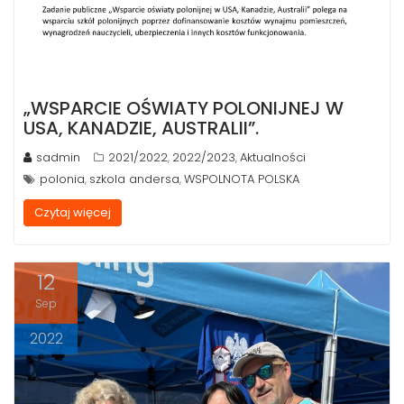
„WSPARCIE OŚWIATY POLONIJNEJ W
USA, KANADZIE, AUSTRALII”.
sadmin
2021/2022
2022/2023
Aktualności
,
,
polonia
szkola andersa
WSPOLNOTA POLSKA
,
,
Czytaj więcej
12
Sep
2022