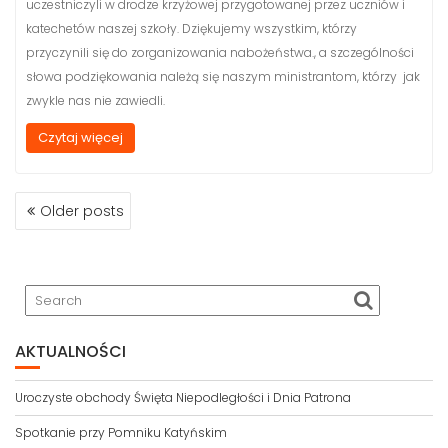
uczestniczyli w drodze krzyżowej przygotowanej przez uczniów i
katechetów naszej szkoły. Dziękujemy wszystkim, którzy
przyczynili się do zorganizowania nabożeństwa., a szczególności
słowa podziękowania należą się naszym ministrantom, którzy jak
zwykle nas nie zawiedli.
Czytaj więcej
Older posts
P
O
S
T
S
N
AKTUALNOŚCI
A
V
I
Uroczyste obchody Święta Niepodległości i Dnia Patrona
G
Spotkanie przy Pomniku Katyńskim
A