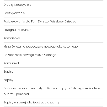
T
Drodzy Nauczyciele
I
Podziękowanie
O
N
Podziękowania dla Pani Dyrektor Wiesławy Dziedzic
Pożegnalny brunch
Kawiarenka
Msza święta na rozpoczęcie nowego roku szkolnego.
Rozpoczęcie nowego roku szkolnego.
Komunikat 1
Zapisy
Zapisy
Dofinansowano przez Instytut Rozwoju Języka Polskiego ze środków
budżetu państwa.
Zapisy w nowej lokalizacji zapraszamy