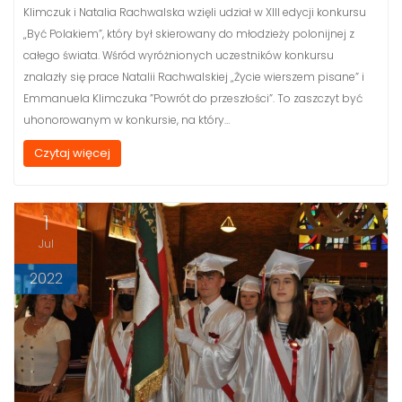
Klimczuk i Natalia Rachwalska wzięli udział w XIII edycji konkursu
„Być Polakiem”, który był skierowany do młodzieży polonijnej z
całego świata. Wśród wyróżnionych uczestników konkursu
znalazły się prace Natalii Rachwalskiej „Życie wierszem pisane” i
Emmanuela Klimczuka ”Powrót do przeszłości”. To zaszczyt być
uhonorowanym w konkursie, na który…
Czytaj więcej
1
Jul
2022