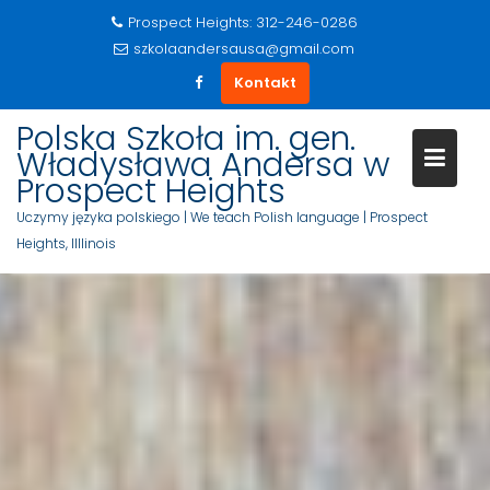
Prospect Heights: 312-246-0286
szkolaandersausa@gmail.com
Kontakt
S
Polska Szkoła im. gen.
k
Władysława Andersa w
i
Prospect Heights
p
Uczymy języka polskiego | We teach Polish language | Prospect
t
Heights, Illlinois
o
c
o
n
t
e
n
t