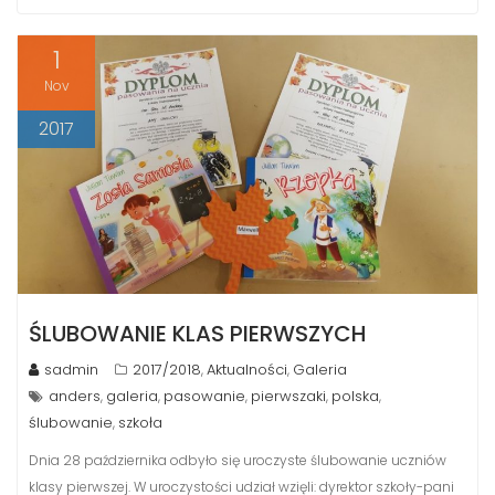
1
Nov
2017
ŚLUBOWANIE KLAS PIERWSZYCH
sadmin
2017/2018
Aktualności
Galeria
,
,
anders
galeria
pasowanie
pierwszaki
polska
,
,
,
,
,
ślubowanie
szkoła
,
Dnia 28 października odbyło się uroczyste ślubowanie uczniów
klasy pierwszej. W uroczystości udział wzięli: dyrektor szkoły-pani