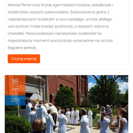
Wanda Penar oraz licznie zgromadzeni rodzice, dziadkowie i
rodzeństwo naszych pierwszaków. Ślubowanie to jedno z
najważniejszych wydarzeń w życiu każdego ucznia, dlatego
uroczystość miała bardzo podniosły, a zarazem radosny
charakter. Pierwszoklasiści niecierpliwie oczekiwali na
najważniejszy moment uroczystości-pasowanie na ucznia.
Najpierw jednak…
Czytaj więcej
18
Jun
2017