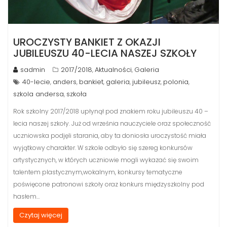
UROCZYSTY BANKIET Z OKAZJI
JUBILEUSZU 40-LECIA NASZEJ SZKOŁY
sadmin
2017/2018
Aktualności
Galeria
,
,
40-lecie
anders
bankiet
galeria
jubileusz
polonia
,
,
,
,
,
,
szkola andersa
szkoła
,
Rok szkolny 2017/2018 upłynął pod znakiem roku jubileuszu 40 –
lecia naszej szkoły. Już od września nauczyciele oraz społeczność
uczniowska podjęli starania, aby ta doniosła uroczystość miała
wyjątkowy charakter. W szkole odbyło się szereg konkursów
artystycznych, w których uczniowie mogli wykazać się swoim
talentem plastycznym,wokalnym, konkursy tematyczne
poświęcone patronowi szkoły oraz konkurs międzyszkolny pod
hasłem…
Czytaj więcej