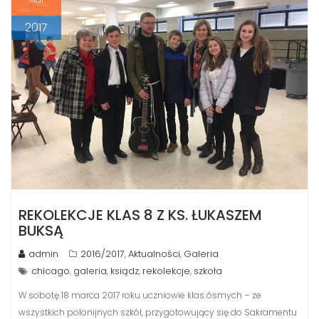
2017
REKOLEKCJE KLAS 8 Z KS. ŁUKASZEM
BUKSĄ
admin
2016/2017
Aktualności
Galeria
,
,
chicago
galeria
ksiądz
rekolekcje
szkoła
,
,
,
,
W sobotę 18 marca 2017 roku uczniowie klas ósmych – ze
wszystkich polonijnych szkół, przygotowujący się do Sakramentu