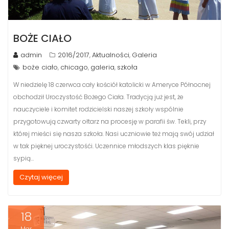
BOŻE CIAŁO
admin
2016/2017
Aktualności
Galeria
,
,
boże ciało
chicago
galeria
szkoła
,
,
,
W niedzielę 18 czerwca cały kościół katolicki w Ameryce Północnej
obchodził Uroczystość Bożego Ciała. Tradycją już jest, że
nauczyciele i komitet rodzicielski naszej szkoły wspólnie
przygotowują czwarty ołtarz na procesję w parafii św. Tekli, przy
której mieści się nasza szkoła. Nasi uczniowie też mają swój udział
w tak pięknej uroczystośći. Uczennice młodszych klas pięknie
sypią…
Czytaj więcej
18
Mar