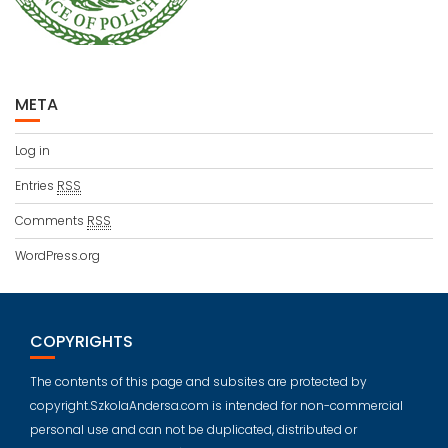
META
Log in
Entries
RSS
Comments
RSS
WordPress.org
COPYRIGHTS
The contents of this page and subsites are protected by
copyright.SzkolaAndersa.com is intended for non-commercial
personal use and can not be duplicated, distributed or