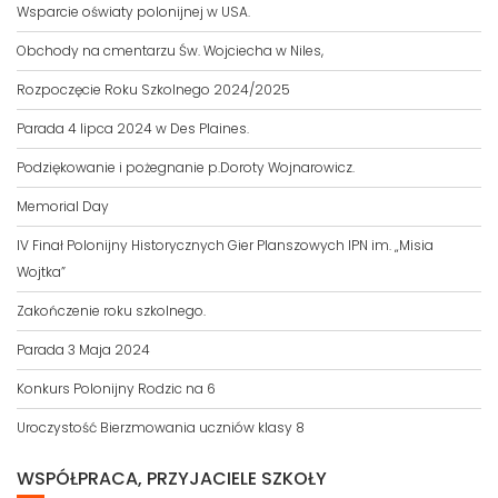
Wsparcie oświaty polonijnej w USA.
Obchody na cmentarzu Św. Wojciecha w Niles,
Rozpoczęcie Roku Szkolnego 2024/2025
Parada 4 lipca 2024 w Des Plaines.
Podziękowanie i pożegnanie p.Doroty Wojnarowicz.
Memorial Day
IV Finał Polonijny Historycznych Gier Planszowych IPN im. „Misia
Wojtka”
Zakończenie roku szkolnego.
Parada 3 Maja 2024
Konkurs Polonijny Rodzic na 6
Uroczystość Bierzmowania uczniów klasy 8
WSPÓŁPRACA, PRZYJACIELE SZKOŁY