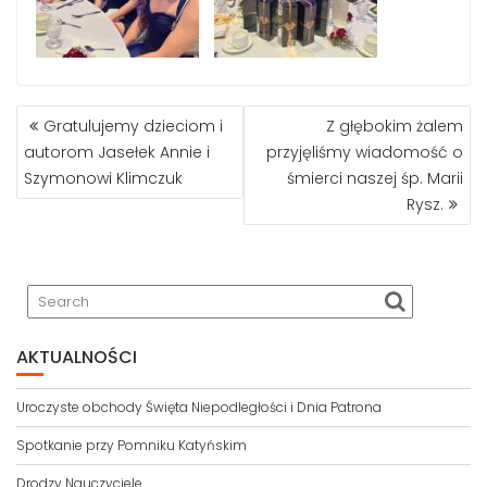
Gratulujemy dzieciom i
Z głębokim żalem
P
autorom Jasełek Annie i
przyjęliśmy wiadomość o
O
Szymonowi Klimczuk
śmierci naszej śp. Marii
S
Rysz.
T
N
A
V
I
G
A
AKTUALNOŚCI
T
I
Uroczyste obchody Święta Niepodległości i Dnia Patrona
O
N
Spotkanie przy Pomniku Katyńskim
Drodzy Nauczyciele