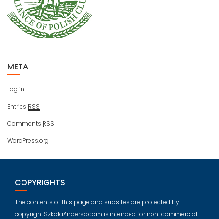
META
Log in
Entries
RSS
Comments
RSS
WordPress.org
COPYRIGHTS
The contents of this page and subsites are protected by
copyright.SzkolaAndersa.com is intended for non-commercial