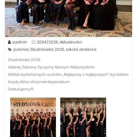
sadmin
2024/2025
Aktualności
,
polonia
Studniówka 2025
szkola andersa
,
,
Studniówka 2025
Udanej Zabawy Życzymy Naszym Maturzystom
Wśród wyróżnionych uczniów „Najlepszy z najlepszych” był Adrian
Grzyb, który otrzymał stypendium.
Gratulujemy!!!