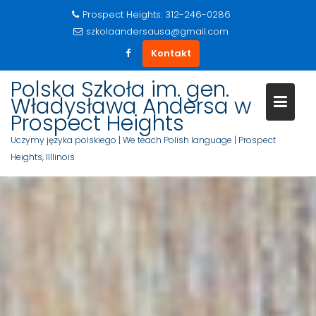
Prospect Heights: 312-246-0286
szkolaandersausa@gmail.com
Kontakt
S
Polska Szkoła im. gen.
k
Władysława Andersa w
i
Prospect Heights
p
Uczymy języka polskiego | We teach Polish language | Prospect
t
Heights, Illlinois
o
c
o
n
t
e
n
t