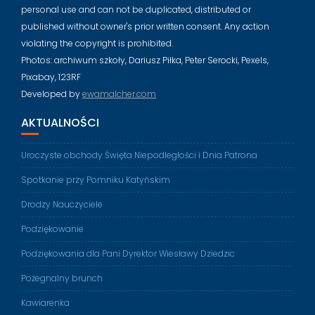
personal use and can not be duplicated, distributed or
published without owner's prior written consent. Any action
violating the copyright is prohibited.
Photos: archiwum szkoły, Dariusz Piłka, Peter Serocki, Pexels,
Pixabay, 123RF
Developed by
ewamalcher.com
AKTUALNOŚCI
Uroczyste obchody Święta Niepodległości i Dnia Patrona
Spotkanie przy Pomniku Katyńskim
Drodzy Nauczyciele
Podziękowanie
Podziękowania dla Pani Dyrektor Wiesławy Dziedzic
Pożegnalny brunch
Kawiarenka