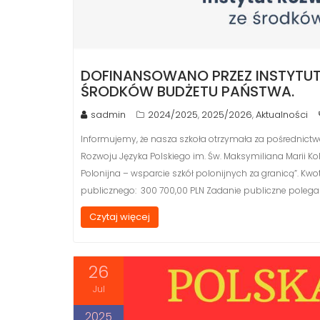
DOFINANSOWANO PRZEZ INSTYTUT
ŚRODKÓW BUDŻETU PAŃSTWA.
sadmin
2024/2025
2025/2026
Aktualności
,
,
Informujemy, że nasza szkoła otrzymała za pośrednict
Rozwoju Języka Polskiego im. Św. Maksymiliana Marii 
Polonijna – wsparcie szkół polonijnych za granicą”. Kwo
publicznego: 300 700,00 PLN Zadanie publiczne polega
Czytaj więcej
26
Jul
2025