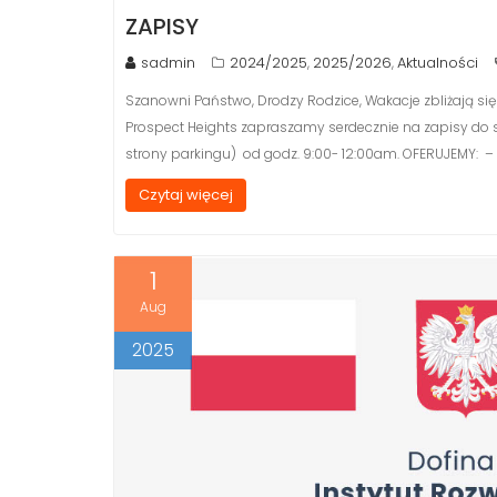
ZAPISY
sadmin
2024/2025
2025/2026
Aktualności
,
,
Szanowni Państwo, Drodzy Rodzice, Wakacje zbliżają się 
Prospect Heights zapraszamy serdecznie na zapisy do szk
strony parkingu) od godz. 9:00- 12:00am. OFERUJEMY: – $5
Czytaj więcej
1
Aug
2025