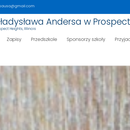
rsausa@gmail.com
 Władysława Andersa w Prospect
ect Heights, Illlinois
Zapisy
Przedszkole
Sponsorzy szkoły
Przyjac