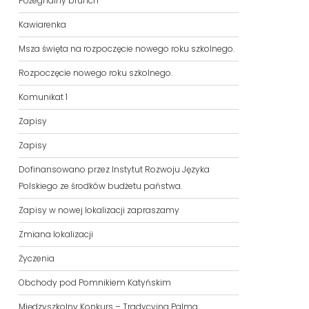
Pożegnalny brunch
Kawiarenka
Msza święta na rozpoczęcie nowego roku szkolnego.
Rozpoczęcie nowego roku szkolnego.
Komunikat 1
Zapisy
Zapisy
Dofinansowano przez Instytut Rozwoju Języka
Polskiego ze środków budżetu państwa.
Zapisy w nowej lokalizacji zapraszamy
Zmiana lokalizacji
Życzenia
Obchody pod Pomnikiem Katyńskim
Międzyszkolny Konkurs – Tradycyjna Palma