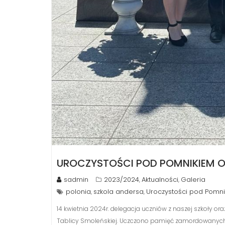
UROCZYSTOŚCI POD POMNIKIEM OF
sadmin
2023/2024
Aktualności
Galeria
,
,
polonia
szkola andersa
Uroczystości pod Pomnik
,
,
14 kwietnia 2024r. delegacja uczniów z naszej szkoły ora
Tablicy Smoleńskiej. Uczczono pamięć zamordowanych Po