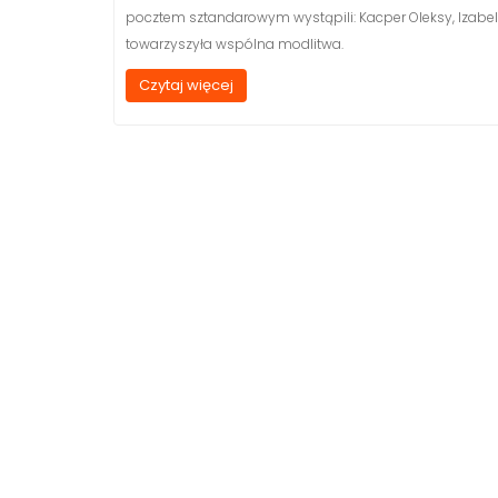
pocztem sztandarowym wystąpili: Kacper Oleksy, Izabela
towarzyszyła wspólna modlitwa.
Czytaj więcej