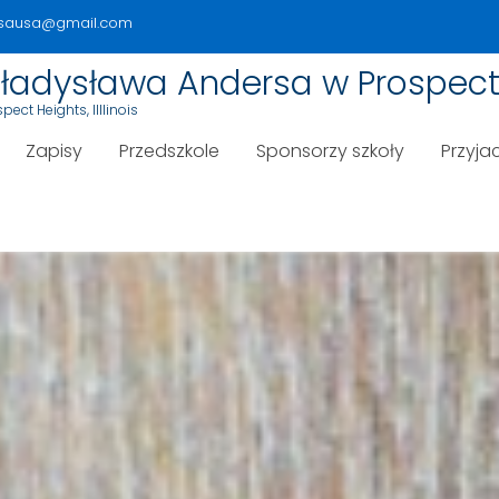
rsausa@gmail.com
 Władysława Andersa w Prospect
ect Heights, Illlinois
Zapisy
Przedszkole
Sponsorzy szkoły
Przyjac