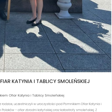
IAR KATYNIA I TABLICY SMOLEŃSKIEJ
iem Ofiar Katynia i Tablicy Smoleńskiej
z rodzice, uczestniczyli w uroczystości pod Pomnikiem Ofiar Katynia i
laków – ofiar zbrodni katyńskiej oraz katastrofy smoleńskiej. Z