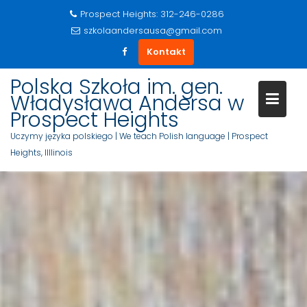
Prospect Heights: 312-246-0286
szkolaandersausa@gmail.com
Kontakt
S
Polska Szkoła im. gen.
k
Władysława Andersa w
i
Prospect Heights
p
Uczymy języka polskiego | We teach Polish language | Prospect
t
Heights, Illlinois
o
c
o
n
t
e
n
t