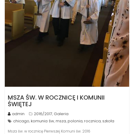
MSZA ŚW. W ROCZNICĘ I KOMUNII
ŚWIĘTEJ
admin
2016/2017
Galeria
,
chicago
komunia św
msza
polonia
rocznica
szkoła
,
,
,
,
,
Msza św. w rocznicę Pierwszej Komuni św. 2016