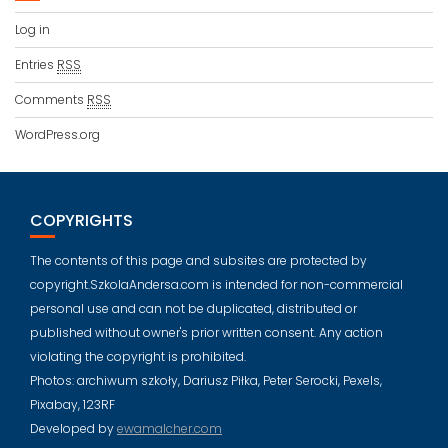
Log in
Entries
RSS
Comments
RSS
WordPress.org
COPYRIGHTS
The contents of this page and subsites are protected by
copyright.SzkolaAndersa.com is intended for non-commercial
personal use and can not be duplicated, distributed or
published without owner's prior written consent. Any action
violating the copyright is prohibited.
Photos: archiwum szkoły, Dariusz Piłka, Peter Serocki, Pexels,
Pixabay, 123RF
Developed by
ewamalcher.com