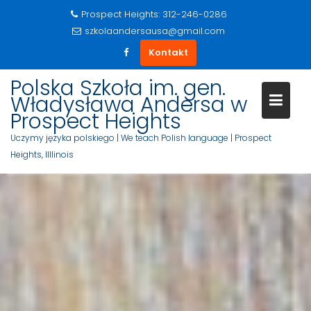
Prospect Heights: 312-246-0286
szkolaandersausa@gmail.com
Kontakt
S
Polska Szkoła im. gen.
k
Władysława Andersa w
i
Prospect Heights
p
Uczymy języka polskiego | We teach Polish language | Prospect
t
Heights, Illlinois
o
c
o
n
t
e
n
t