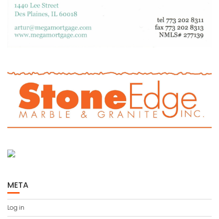
META
Log in