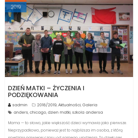
2019
DZIEŃ MATKI – ŻYCZENIA I
PODZIĘKOWANIA
sadmin
2018/2019
Aktualności
Galeria
,
,
anders
chicago
dzien matki
szkola andersa
,
,
,
Mama — to słowo, jakie większość dzieci wymawia jako pierwsze.
Nieprzypadkowo, ponieważ jest to najbliższa im osoba, z którą
spędzają najwięcej czasu od samego urodzenia. To dzięki niej,