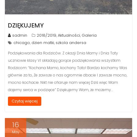
DZIĘKUJEMY
sadmin
2018/2019
Aktualności
Galeria
,
,
chicago
dzien matki
szkola andersa
,
,
Podziękowania dla Rodziców. Z okazji Dnia Mamy i Dnia Taty
uczniowie klasy VI składają gorące podziękowania wszystkim
Rodzicom: “Kochana Mamo, kochany Tato! Bardzo kochamy Was
głównie za to, Że zawsze o nas ogromnie dbacie I zawsze mocno,
mocno kochacie. Nikt nie ofiaruje nam więcej Dziś więc Wam
dajemy serca w podzięce” Dziękujemy Wam, że możemy…
Czytaj więcej
16
May