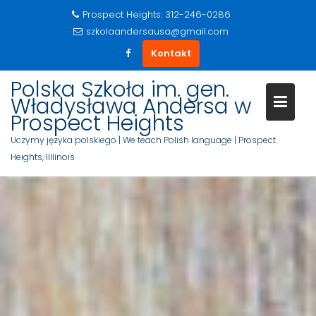
Prospect Heights: 312-246-0286
szkolaandersausa@gmail.com
Kontakt
S
Polska Szkoła im. gen.
k
Władysława Andersa w
i
Prospect Heights
p
Uczymy języka polskiego | We teach Polish language | Prospect
t
Heights, Illlinois
o
c
o
n
t
e
n
t