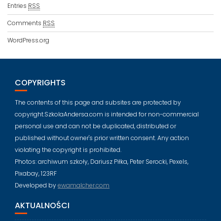
Entries
RSS
Comments
RSS
WordPress.org
COPYRIGHTS
The contents of this page and subsites are protected by
copyright.SzkolaAndersa.com is intended for non-commercial
personal use and can not be duplicated, distributed or
published without owner's prior written consent. Any action
violating the copyright is prohibited.
Photos: archiwum szkoły, Dariusz Piłka, Peter Serocki, Pexels,
Pixabay, 123RF
Developed by
ewamalcher.com
AKTUALNOŚCI