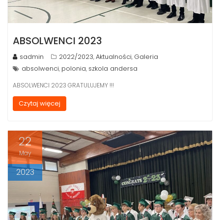
ABSOLWENCI 2023
sadmin
2022/2023
Aktualności
Galeria
,
,
absolwenci
polonia
szkola andersa
,
,
ABSOLWENCI 2023 GRATULUJEMY !!!
Czytaj więcej
22
May
2023