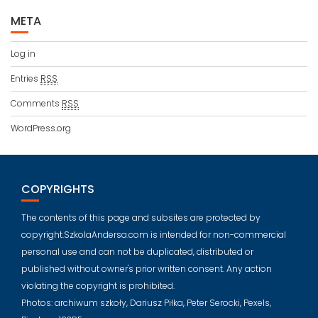
META
Log in
Entries
RSS
Comments
RSS
WordPress.org
COPYRIGHTS
The contents of this page and subsites are protected by
copyright.SzkolaAndersa.com is intended for non-commercial
personal use and can not be duplicated, distributed or
published without owner's prior written consent. Any action
violating the copyright is prohibited.
Photos: archiwum szkoły, Dariusz Piłka, Peter Serocki, Pexels,