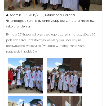
sadmin
2018/2019
Aktualności
Galeria
,
,
chicago
dziennik
dziennik związkowy
matura
msza sw.
,
,
,
,
,
szkola andersa
19 maja 2019r. ponad pięciuset tegorocznych maturzystów z 35
polskich szkół uczestniczyło we Mszy św.Graduacyjnej
sprawowanej w Bazylice Św. Jacka w intencji młodzieży,
nauczycieli i rodziców.