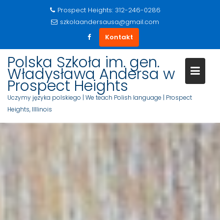
Prospect Heights: 312-246-0286
szkolaandersausa@gmail.com
Kontakt
S
Polska Szkoła im. gen.
k
Władysława Andersa w
i
Prospect Heights
p
Uczymy języka polskiego | We teach Polish language | Prospect
t
Heights, Illlinois
o
c
o
n
t
e
n
t