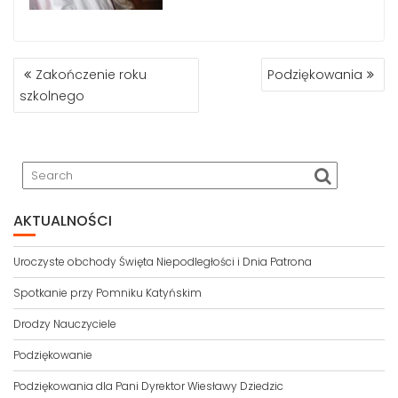
Zakończenie roku
Podziękowania
P
szkolnego
O
S
T
N
A
V
I
AKTUALNOŚCI
G
A
Uroczyste obchody Święta Niepodległości i Dnia Patrona
T
Spotkanie przy Pomniku Katyńskim
I
O
Drodzy Nauczyciele
N
Podziękowanie
Podziękowania dla Pani Dyrektor Wiesławy Dziedzic