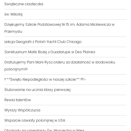
Świąteczne ciasteczka
św. Mikołaj
Dziękujemy Szkole Podstawowej Nr 15 im. Adama Mickiewicza w
Przemyślu
Lekcja Geografii z Polish Yacht Club Chicago.
Sanktuarium Matki Bożej z Guadalupe w Des Plaines
Gratulujemy Pani Marii Rysz orderu za działalność w środowisku
polonijnym!!!
? **Święto Niepodległości w naszej szkole** ??✨
Ślubowanie na ucznia klasy pierwszej.
Rewia talentów
Wyrazy Współczucia
Wsparcie oświaty polonijnej w USA.
Obchody na cmentarzu Św. Wojciecha w Niles,