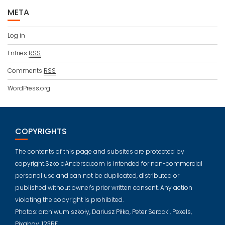
META
Log in
Entries
RSS
Comments
RSS
WordPress.org
COPYRIGHTS
The contents of this page and subsites are protected by
copyright.SzkolaAndersa.com is intended for non-commercial
personal use and can not be duplicated, distributed or
published without owner's prior written consent. Any action
violating the copyright is prohibited.
Photos: archiwum szkoły, Dariusz Piłka, Peter Serocki, Pexels,
Pixabay, 123RF