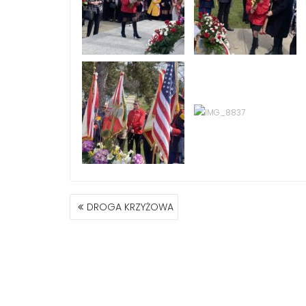
DROGA KRZYŻOWA
P
O
S
T
N
A
V