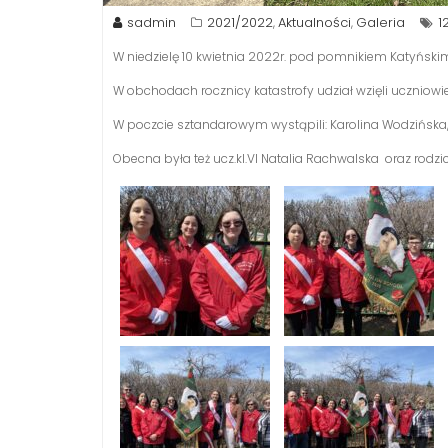
sadmin
2021/2022
Aktualności
Galeria
1
,
,
W niedzielę 10 kwietnia 2022r. pod pomnikiem Katyńsk
W obchodach rocznicy katastrofy udział wzięli uczniowie
W poczcie sztandarowym wystąpili: Karolina Wodzińska,
Obecna była też ucz.kl.VI Natalia Rachwalska oraz rodzi