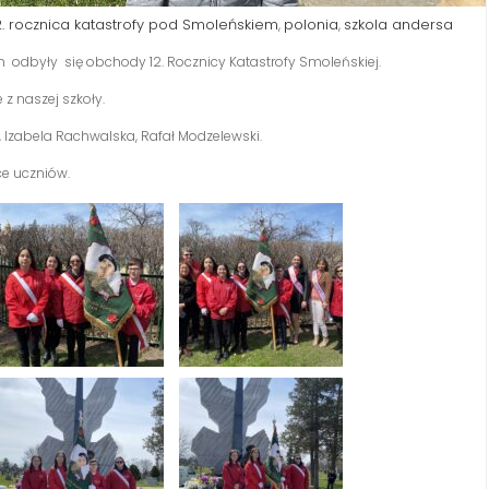
2. rocznica katastrofy pod Smoleńskiem
polonia
szkola andersa
,
,
im odbyły
się
obchody 12. Rocznicy Katastrofy Smoleńskiej.
 z naszej szkoły.
 Izabela Rachwalska, Rafał Modzelewski.
ce uczniów.