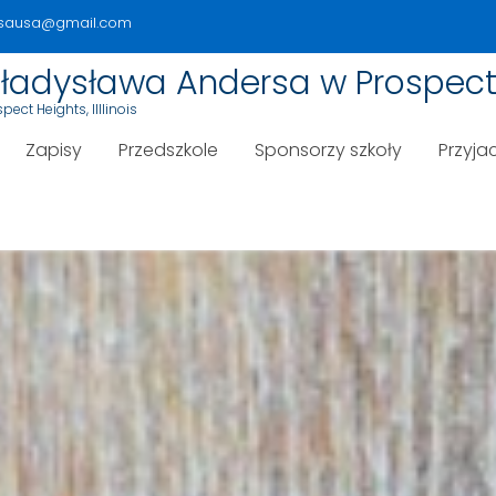
rsausa@gmail.com
 Władysława Andersa w Prospect
ect Heights, Illlinois
Zapisy
Przedszkole
Sponsorzy szkoły
Przyjac