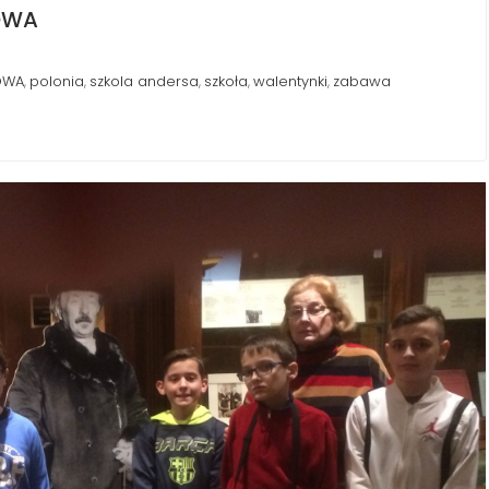
OWA
OWA
polonia
szkola andersa
szkoła
walentynki
zabawa
,
,
,
,
,