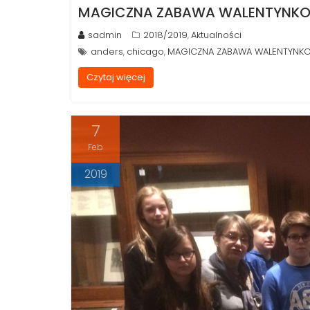
MAGICZNA ZABAWA WALENTYNK
sadmin
2018/2019
Aktualności
,
anders
chicago
MAGICZNA ZABAWA WALENTYNK
,
,
Czytaj więcej
7
Feb
2019