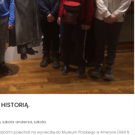
HISTORIĄ.
a
szkola andersa
szkoła
,
,
 rodzicami pojechali na wycieczkę do Muzeum Polskiego w Ameryce (984 N.