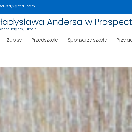
rsausa@gmail.com
 Władysława Andersa w Prospect
ect Heights, Illlinois
Zapisy
Przedszkole
Sponsorzy szkoły
Przyjac