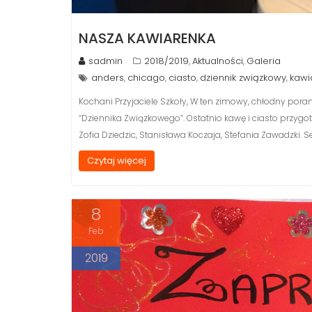
NASZA KAWIARENKA
sadmin
2018/2019
Aktualności
Galeria
,
,
anders
chicago
ciasto
dziennik związkowy
kawi
,
,
,
,
Kochani Przyjaciele Szkoły, W ten zimowy, chłodny po
“Dziennika Związkowego”. Ostatnio kawę i ciasto przygo
Zofia Dziedzic, Stanisława Koczaja, Stefania Zawadzki. 
Czytaj więcej
8
Feb
2019