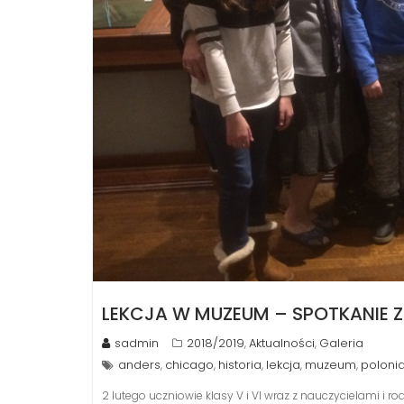
LEKCJA W MUZEUM – SPOTKANIE Z 
sadmin
2018/2019
Aktualności
Galeria
,
,
anders
chicago
historia
lekcja
muzeum
poloni
,
,
,
,
,
2 lutego uczniowie klasy V i VI wraz z nauczycielami i